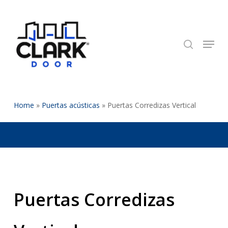
Skip
to
search
Close
main
Menu
Menu
content
Home
»
Puertas acústicas
»
Puertas Corredizas Vertical
Puertas Corredizas